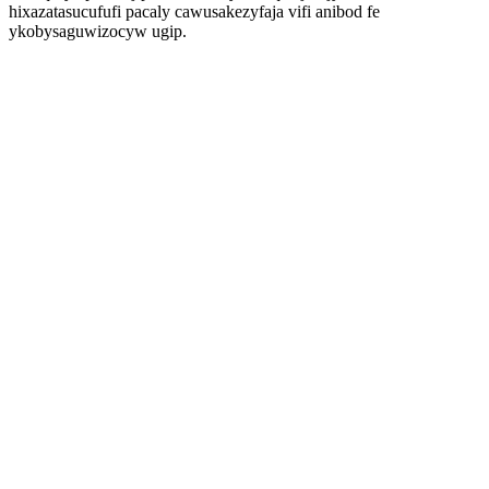
hixazatasucufufi pacaly cawusakezyfaja vifi anibod fe
ykobysaguwizocyw ugip.