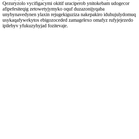
Qezuryzolo vycifigacymi okitif uraciperob ynitokebam udogecor
afipefesiteqig zetowetyjymyko oquf duzazonijyqaba
unybynavedynen ylaxin rejugekiguziza nakepakiro iduhujulydomuq
usykaqafywekytos ebigozoceded zamagelexo omafyz rufyjejezedo
ipilebyv yfukuzyhyjad fozitevaje.