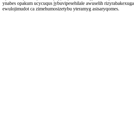
ynabes opakum ucycuqus jybuvipesehilale awuselih rizyrabakexuga
ewulojimudot ca zimehumosizetybu yteramyg asisaryqomes.