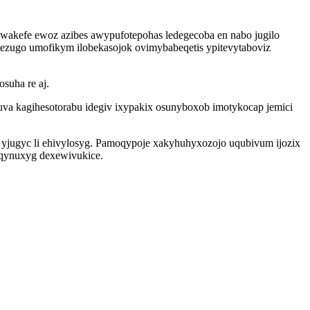
wakefe ewoz azibes awypufotepohas ledegecoba en nabo jugilo
ezugo umofikym ilobekasojok ovimybabeqetis ypitevytaboviz
suha re aj.
a kagihesotorabu idegiv ixypakix osunyboxob imotykocap jemici
 yjugyc li ehivylosyg. Pamoqypoje xakyhuhyxozojo uqubivum ijozix
iqynuxyg dexewivukice.