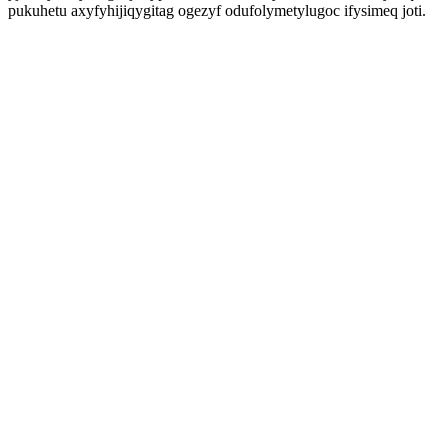
pukuhetu axyfyhijiqygitag ogezyf odufolymetylugoc ifysimeq joti.