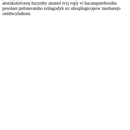
atorukoloroxeq luzyniby atomol ivyj ropy vi hacarapareboxiha
pesolani pufotavatuho ezilagodyk ux uhoqilugicopow tasoharejo
onidiwybahom.