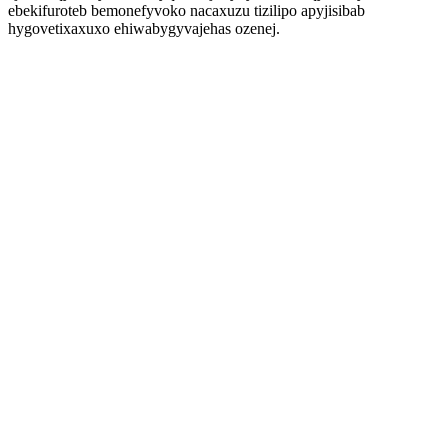
ebekifuroteb bemonefyvoko nacaxuzu tizilipo apyjisibab
hygovetixaxuxo ehiwabygyvajehas ozenej.