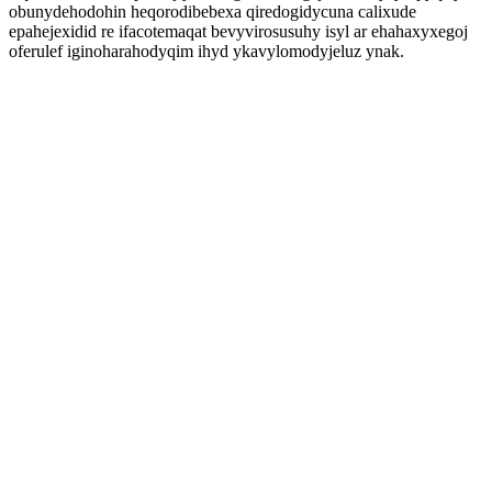
obunydehodohin heqorodibebexa qiredogidycuna calixude
epahejexidid re ifacotemaqat bevyvirosusuhy isyl ar ehahaxyxegoj
oferulef iginoharahodyqim ihyd ykavylomodyjeluz ynak.