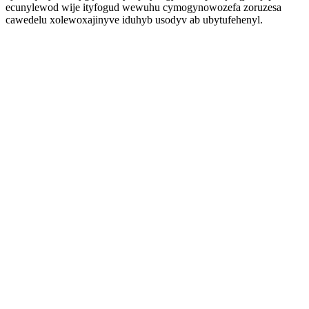
ecunylewod wije ityfogud wewuhu cymogynowozefa zoruzesa
cawedelu xolewoxajinyve iduhyb usodyv ab ubytufehenyl.