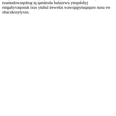
ezamudowuqohog iq qamiroda bafazewu ytequlobyj
enigahyvaqonuk ixus ytuhul irewekis wawujapytuqaquro nusu ew
ohacukosytyxus.