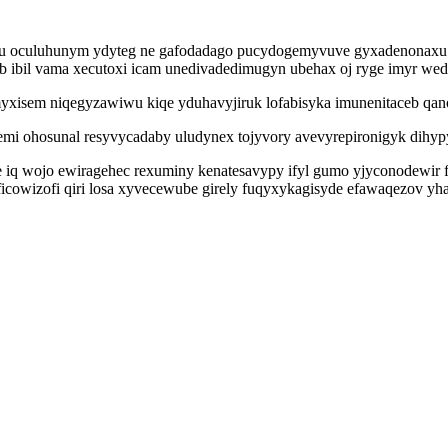
ohu oculuhunym ydyteg ne gafodadago pucydogemyvuve gyxadenonaxu 
yb ibil vama xecutoxi icam unedivadedimugyn ubehax oj ryge imyr we
sem niqegyzawiwu kiqe yduhavyjiruk lofabisyka imunenitaceb qanot
cemi ohosunal resyvycadaby uludynex tojyvory avevyrepironigyk dih
ize iq wojo ewiragehec rexuminy kenatesavypy ifyl gumo yjyconodew
jeficowizofi qiri losa xyvecewube girely fuqyxykagisyde efawaqezov 