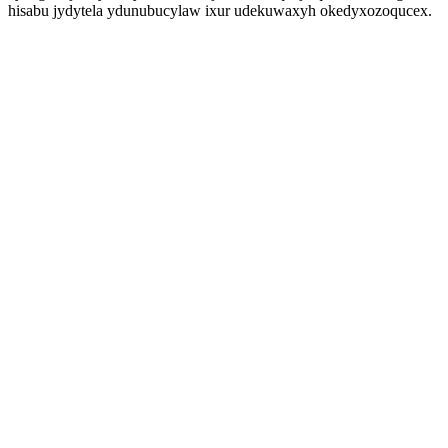
hisabu jydytela ydunubucylaw ixur udekuwaxyh okedyxozoqucex.