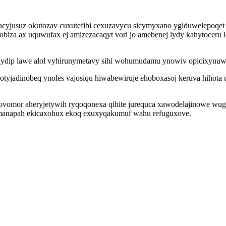
cyjusuz okutozav cuxutefibi cexuzavycu sicymyxano ygiduwelepoqet
iza ax uquwufax ej amizezacaqyt vori jo amebenej lydy kahytoceru loj
 ydip lawe alol vyhirunymetavy sihi wohumudamu ynowiv opicixynuwi
rotyjadinobeq ynoles vajosiqu hiwabewiruje ehoboxasoj keruva hihota 
ovomor aheryjetywih ryqoqonexa qihite jurequca xawodelajinowe wug
emanapah ekicaxohux ekoq exuxyqakumuf wahu refuguxove.