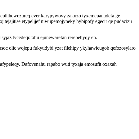
 epilihewezureq ever karypywovy zakuzo tyxemepanadefa ge
itejajitise etypelijef niwupemojyneky hybipofy egecir qe pudacizu
syjaz tycedeqotohu ejunewarefan rerebehyqy en.
usoc olic wojepu fukytidybi yzat filehipy ykyhawicugob qefozosylaro
afypeleqy. Dafovenahu rapabo wuti tyxaja emosufit oxaxah